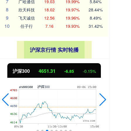
7
广哈通信
19.03
19.99%
5.84%
8
欣天科技
18.02
19.97%
28.44%
9
飞天诚信
12.56
19.96%
8.49%
10
任子行
7.16
19.93%
31.42%
沪深京行情 实时轮播
北证50
1122.88
创业
3.42
0.30%