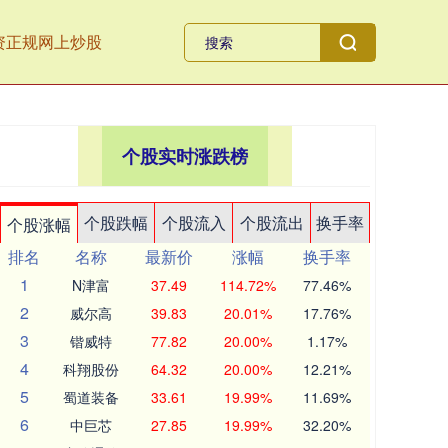
资正规网上炒股
个股实时涨跌榜
个股跌幅
个股流入
个股流出
换手率
个股涨幅
排名
名称
最新价
涨幅
换手率
1
N津富
37.49
114.72%
77.46%
2
威尔高
39.83
20.01%
17.76%
3
锴威特
77.82
20.00%
1.17%
4
科翔股份
64.32
20.00%
12.21%
5
蜀道装备
33.61
19.99%
11.69%
6
中巨芯
27.85
19.99%
32.20%