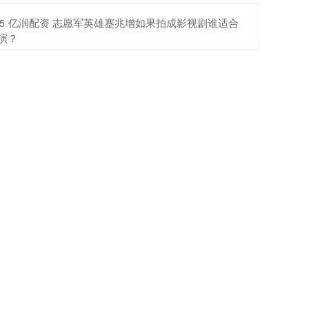
​亿润配资 志愿军英雄蹇兆增如果拍成影视剧谁适合
5
演？