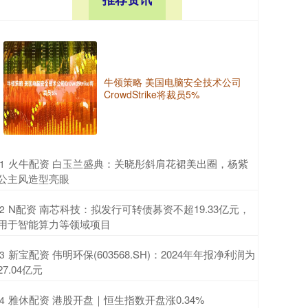
牛领策略 美国电脑安全技术公司
CrowdStrike将裁员5%
​火牛配资 白玉兰盛典：关晓彤斜肩花裙美出圈，杨紫
1
公主风造型亮眼
​N配资 南芯科技：拟发行可转债募资不超19.33亿元，
2
用于智能算力等领域项目
​新宝配资 伟明环保(603568.SH)：2024年年报净利润为
3
27.04亿元
​雅休配资 港股开盘｜恒生指数开盘涨0.34%
4