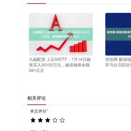
九融配资 上证50ETF：7月14日融
倍悦网 极端
资买入30102万元，融资融券余额
罗马仕召回近
281亿元
相关评论
本文评分
*