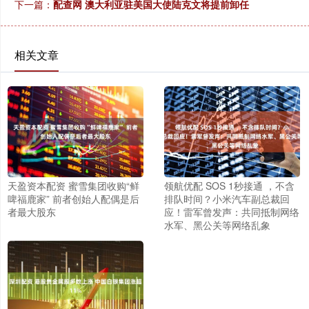
下一篇：
配查网 澳大利亚驻美国大使陆克文将提前卸任
相关文章
天盈资本配资 蜜雪集团收购“鲜
领航优配 SOS 1秒接通 ，不含
啤福鹿家” 前者创始人配偶是后
排队时间？小米汽车副总裁回
者最大股东
应！雷军曾发声：共同抵制网络
水军、黑公关等网络乱象