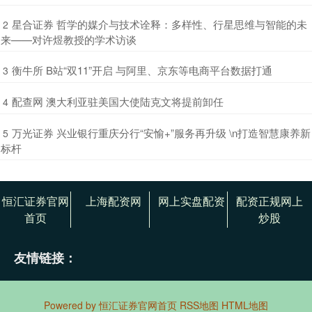
​星合证券 哲学的媒介与技术诠释：多样性、行星思维与智能的未
2
来——对许煜教授的学术访谈
​衡牛所 B站“双11”开启 与阿里、京东等电商平台数据打通
3
​配查网 澳大利亚驻美国大使陆克文将提前卸任
4
​万光证券 兴业银行重庆分行“安愉+”服务再升级 \n打造智慧康养新
5
标杆
恒汇证券官网
上海配资网
网上实盘配资
配资正规网上
首页
炒股
友情链接：
Powered by
恒汇证券官网首页
RSS地图
HTML地图