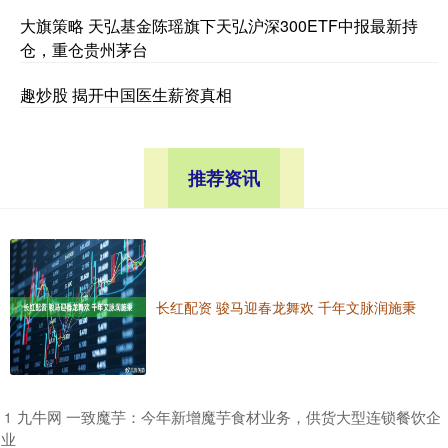
大旗策略 天弘基金陈瑶旗下天弘沪深300ETF中报最新持
仓，重仓贵州茅台
趣炒股 揭开中国医生薪资真相
推荐资讯
长红配资 骏马迎春龙舞欢 千年文脉润施秉
​九牛网 一致魔芋：今年新增魔芋食材业务，供货大型连锁餐饮企
1
业