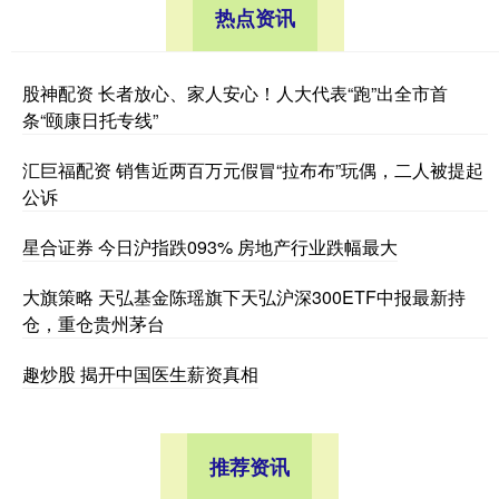
热点资讯
股神配资 长者放心、家人安心！人大代表“跑”出全市首
条“颐康日托专线”
汇巨福配资 销售近两百万元假冒“拉布布”玩偶，二人被提起
公诉
星合证券 今日沪指跌093% 房地产行业跌幅最大
大旗策略 天弘基金陈瑶旗下天弘沪深300ETF中报最新持
仓，重仓贵州茅台
趣炒股 揭开中国医生薪资真相
推荐资讯