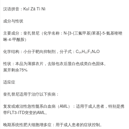
汉语拼音：Kuǐ Zā Tì Nì
成分与性状
主要成分：奎扎替尼（化学名称：N-[3-(三氟甲基)苯基]-5-氨基喹唑
啉-4-甲酰胺）
化学结构：小分子靶向抑制剂，分子式：C₁₆H₁₁F₃N₄O
性状：本品为薄膜衣片，去除包衣后显白色或类白色固体。
展开剩余75%
适应症
奎扎替尼适用于治疗以下疾病：
复发或难治性急性髓系白血病（AML）：适用于成人患者，特别是携
带FLT3-ITD突变的AML。
晚期系统性肥大细胞增多症：用于成人患者的症状控制。