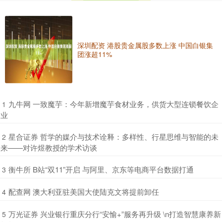
深圳配资 港股贵金属股多数上涨 中国白银集
团涨超11%
​九牛网 一致魔芋：今年新增魔芋食材业务，供货大型连锁餐饮企
1
业
​星合证券 哲学的媒介与技术诠释：多样性、行星思维与智能的未
2
来——对许煜教授的学术访谈
​衡牛所 B站“双11”开启 与阿里、京东等电商平台数据打通
3
​配查网 澳大利亚驻美国大使陆克文将提前卸任
4
​万光证券 兴业银行重庆分行“安愉+”服务再升级 \n打造智慧康养新
5