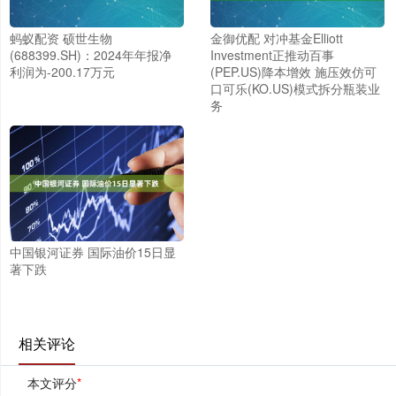
蚂蚁配资 硕世生物
金御优配 对冲基金Elliott
(688399.SH)：2024年年报净
Investment正推动百事
利润为-200.17万元
(PEP.US)降本增效 施压效仿可
口可乐(KO.US)模式拆分瓶装业
务
中国银河证券 国际油价15日显
著下跌
相关评论
本文评分
*