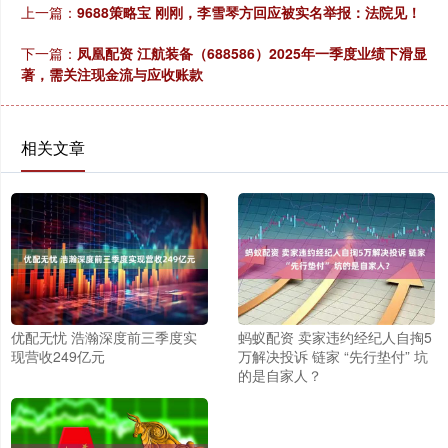
上一篇：
9688策略宝 刚刚，李雪琴方回应被实名举报：法院见！
下一篇：
凤凰配资 江航装备（688586）2025年一季度业绩下滑显
著，需关注现金流与应收账款
相关文章
优配无忧 浩瀚深度前三季度实
蚂蚁配资 卖家违约经纪人自掏5
现营收249亿元
万解决投诉 链家 “先行垫付” 坑
的是自家人？