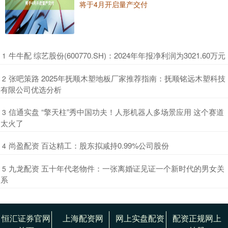
将于4月开启量产交付
​牛牛配 综艺股份(600770.SH)：2024年年报净利润为3021.60万元
1
​张吧策路 2025年抚顺木塑地板厂家推荐指南：抚顺铭远木塑科技
2
有限公司优选分析
​信通实盘 “擎天柱”秀中国功夫！人形机器人多场景应用 这个赛道
3
太火了
​尚盈配资 百达精工：股东拟减持0.99%公司股份
4
​九龙配资 五十年代老物件：一张离婚证见证一个新时代的男女关
5
系
恒汇证券官网
上海配资网
网上实盘配资
配资正规网上