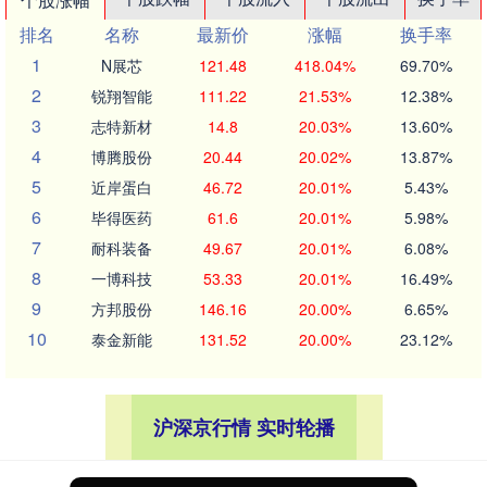
排名
名称
最新价
涨幅
换手率
1
N展芯
121.48
418.04%
69.70%
2
锐翔智能
111.22
21.53%
12.38%
3
志特新材
14.8
20.03%
13.60%
4
博腾股份
20.44
20.02%
13.87%
5
近岸蛋白
46.72
20.01%
5.43%
6
毕得医药
61.6
20.01%
5.98%
7
耐科装备
49.67
20.01%
6.08%
8
一博科技
53.33
20.01%
16.49%
9
方邦股份
146.16
20.00%
6.65%
10
泰金新能
131.52
20.00%
23.12%
沪深京行情 实时轮播