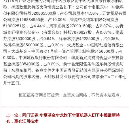
7月14日）登记在册的公司前十名股东及前十名无限售条件股东的名
称、持股数量及持股比例情况公告如下：公司前十名股东中，中航科
创有限公司持股520885500股，占公司总股本44.56%，五龙贸易有限
公司持股116884953股，占10.00%，香港中央结算有限公司持股
51929251股，占4.44%，周宇光持股27690150股，占2.37%，共青
城奥轩投资合伙企业（有限合伙）持股7876827股，占0.67%，张素
芬持股7530000股，占0.64%，徐春林持股4222500股，占0.36%，
翁树祥持股3560000股，占0.30%，大成基金－中国移动通信有限公
司－大成基金－中国移动1号单一资产管理计划持股3456500股，占
0.30%，中国建设银行股份有限公司－华夏新兴消费混合型证券投资
基金持股3354900股，占0.29%。前十名无限售条件股东持股情况与
前十名股东相同。备查文件为中国证券登记结算有限责任公司深圳分
公司出具的股东名册。天虹数科商业股份有限公司董事会二○二五年七
月十五日。
恒汇证券官网首页提示：文章来自网络，不代表本站观点。
上一篇：
同门证券 华夏基金华龙旗下华夏机器人ETF中报最新持
仓，重仓汇川技术