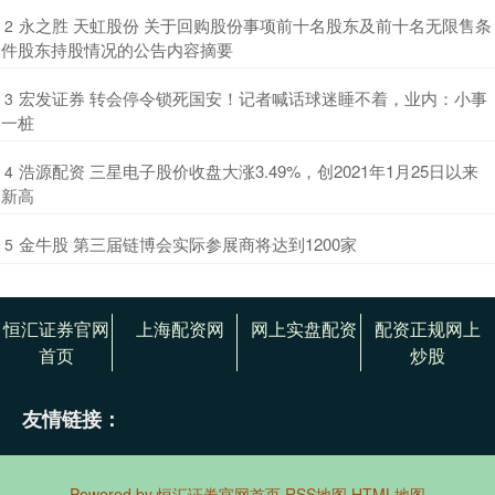
​永之胜 天虹股份 关于回购股份事项前十名股东及前十名无限售条
2
件股东持股情况的公告内容摘要
​宏发证券 转会停令锁死国安！记者喊话球迷睡不着，业内：小事
3
一桩
​浩源配资 三星电子股价收盘大涨3.49%，创2021年1月25日以来
4
新高
​金牛股 第三届链博会实际参展商将达到1200家
5
恒汇证券官网
上海配资网
网上实盘配资
配资正规网上
首页
炒股
友情链接：
Powered by
恒汇证券官网首页
RSS地图
HTML地图