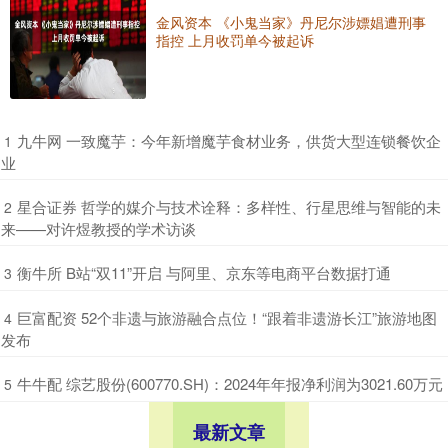
金风资本 《小鬼当家》丹尼尔涉嫖娼遭刑事
指控 上月收罚单今被起诉
​九牛网 一致魔芋：今年新增魔芋食材业务，供货大型连锁餐饮企
1
业
​星合证券 哲学的媒介与技术诠释：多样性、行星思维与智能的未
2
来——对许煜教授的学术访谈
​衡牛所 B站“双11”开启 与阿里、京东等电商平台数据打通
3
​巨富配资 52个非遗与旅游融合点位！“跟着非遗游长江”旅游地图
4
发布
​牛牛配 综艺股份(600770.SH)：2024年年报净利润为3021.60万元
5
最新文章