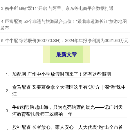
​衡牛所 B站“双11”开启 与阿里、京东等电商平台数据打通
3
​巨富配资 52个非遗与旅游融合点位！“跟着非遗游长江”旅游地图
4
发布
​牛牛配 综艺股份(600770.SH)：2024年年报净利润为3021.60万元
5
最新文章
加配网 广州中小学放假时间来了！还有这些假期
1、
盒马配资 又要蒸桑拿？大湾区这里有“凉”方｜深“游”珠中
2、
江
牛8速配 跨越山海，只为点亮纳雍的晨光——记广州天
3、
河教育帮扶教师王翠娜的一年
股神配资 长者放心、家人安心！人大代表“跑”出全市首